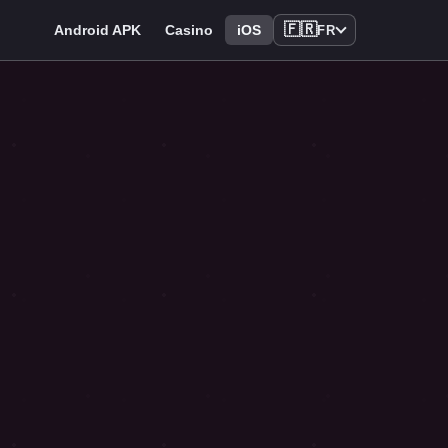
🇫🇷
Android APK
Casino
iOS
FR