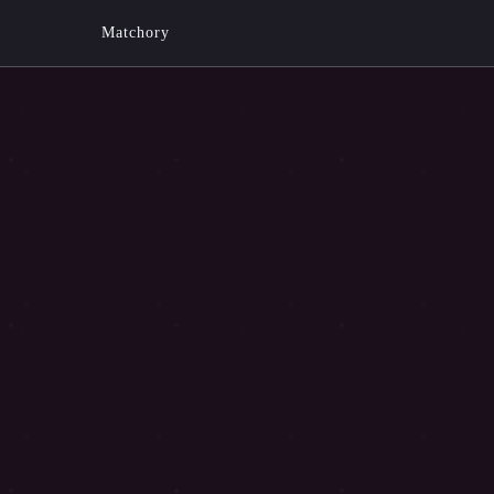
Matchory