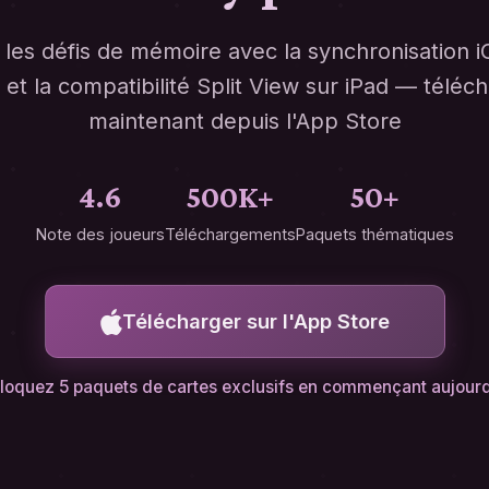
 les défis de mémoire avec la synchronisation iC
 et la compatibilité Split View sur iPad — téléc
maintenant depuis l'App Store
4.6
500K+
50+
Note des joueurs
Téléchargements
Paquets thématiques
Télécharger sur l'App Store
loquez 5 paquets de cartes exclusifs en commençant aujourd